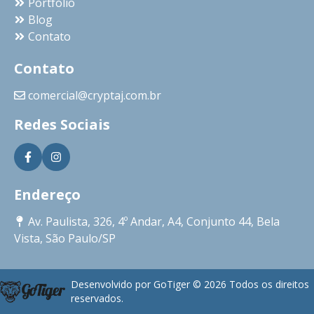
Portfólio
Blog
Contato
Contato
comercial@cryptaj.com.br
Redes Sociais
Endereço
Av. Paulista, 326, 4º Andar, A4, Conjunto 44, Bela
Vista, São Paulo/SP
Desenvolvido por GoTiger ©
2026
Todos os direitos
reservados.