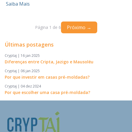
Saiba Mais
Próximo →
Página
1
de
6
Últimas postagens
Cryptaj |
16 jan 2025
Diferenças entre Cripta, Jazigo e Mausoléu
Cryptaj |
06 jan 2025
Por que investir em casas pré-moldadas?
Cryptaj |
04 dez 2024
Por que escolher uma casa pré-moldada?